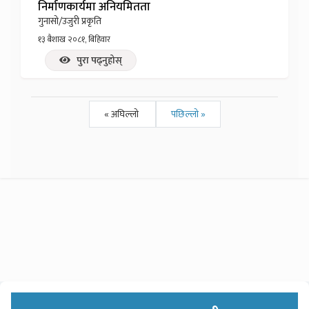
निर्माणकार्यमा अनियमितता
गुनासो/उजुरी प्रकृति
१३ बैशाख २०८१, बिहिवार
पुरा पढ्नुहोस्
« अघिल्लो
पछिल्लो »