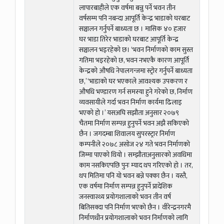
लापारबाहीले एक वर्षमा बन्नु पर्ने भवन तीन
वर्षसम्म पनि नबन्दा आपूर्ति केन्द्र भाडाको घरबाट
सञ्चालन गर्नुपर्ने बाध्यता छ । मासिक ४० हजार
घर भाडा तिरेर भाडाको घरबाट आपूर्ति केन्द्र
सञ्चालन भइरहेको छ। ‘भवन निर्माणको काम सुस्त
गतिमा भइरहेको छ, भवन नभएकै कारण आपूर्ति
केन्द्रको औषधि नेपालगन्जमा स्ट्रोर गर्नुपर्ने बाध्यता
छ,’ ‘भाडाको घर भएकाले आवश्यक उपकरण र
औषधि भण्डारण गर्न समस्या हुने गरेको छ, निर्माण
व्यवसायीले गर्दा भवन निर्माण कार्यमा ढिलाइ
भएको हो ।’ यसअघि सझौता अनुसार २०७९
चैतमा निर्माण सम्पन्न हुनुपर्ने भवन अझै सकिएको
छैन । जगदम्बा शिवालय सुपरस्ट्रार निर्माण
कम्पनीले २०७८ असोज २४ गते भवन निर्माणको
जिम्मा पाएको थियो । सम्झौताअनुसारको अवधिमा
काम नसकिएपछि पुनः म्याद थप गरिएको हो । तर,
थप मितिमा पनि यो भवन बन्ने पक्का छैन । यस्तै,
एक वर्षमा निर्माण सम्पन्न हुनुपर्ने प्रादेशिक
जनस्वास्थ्य प्रयोगशालाको भवन तीन वर्ष
बितिसक्दा पनि निर्माण भएको छैन । वीरेन्द्रनगरमै
निर्माणधीन प्रयोगशालाको भवन निर्माणको लागि