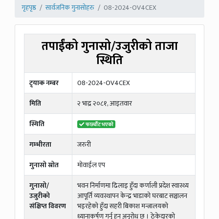
गृहपृष्ठ
सार्वजनिक गुनासोहरु
08-2024-OV4CEX
तपाईंको गुनासो/उजुरीको ताजा
स्थिति
ट्र्याक नम्बर
08-2024-OV4CEX
मिति
२ भाद्र २०८१, आइतवार
स्थिति
फर्छ्यौट भएको
गम्भीरता
जरुरी
गुनासो स्रोत
मोवाईल एप
गुनासो/
भवन निर्माणमा ढिलाइ हुँदा कर्णाली प्रदेश स्वास्थ्य
उजुरीको
आपूर्ति व्यवस्थापन केन्द्र भाडाको घरबाट सञ्चालन
संक्षिप्त विवरण
भइरहेको हुँदा सहरी बिकाश मन्त्रालयको
ध्यानाकर्षण गर्नु हुन अनुरोध छ । ठेकेदारको