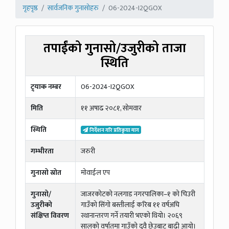
गृहपृष्ठ
सार्वजनिक गुनासोहरु
06-2024-I2QGOX
तपाईंको गुनासो/उजुरीको ताजा
स्थिति
ट्र्याक नम्बर
06-2024-I2QGOX
मिति
११ अषाढ २०८१, सोमवार
स्थिति
निर्देशन गरि प्रतिकृया माग
गम्भीरता
जरुरी
गुनासो स्रोत
मोवाईल एप
गुनासो/
जाजरकोटको नलगाड नगरपालिका–१ को चिउरी
उजुरीको
गाउँको सिंगो बस्तीलाई करिब ११ वर्षअघि
संक्षिप्त विवरण
स्थानान्तरण गर्ने तयारी भएको थियो। २०६९
सालको वर्षातमा गाउँको दुवै छेउबाट बाढी आयो।