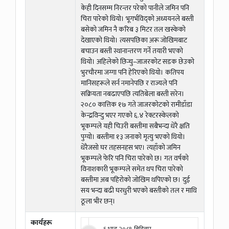
केही दिनसम्म निरन्तर परेको पानीले जमिन पनि
चिरा पारेको थियो। भूगर्भविद्को अध्ययनले बस्ती
बसेको जमिन नै करिब ३ मिटर तल खस्केको
देखाएको थियो। त्यसपछिका अरू जोखिमबाट
बचाउन बस्ती स्थानान्तरण गर्ने तयारी भएको
थियो। अहिलेको छिन्चु–जाजरकोट सडक छेउको
भुरचौरमा जग्गा पनि हेरिएको थियो। कतिपय
मानिसहरूले सर्न नमानेपछि र राज्यले पनि
सक्रियता नबढाएपछि त्यतिबेला बस्ती सरेन।
२०८० कात्तिक १७ गते जाजरकोटको रामीडाँडा
केन्द्रविन्दु भएर गएको ६.४ रेक्टरस्केलको
भूकम्पले यही चिउरी बस्तीमा सबैभन्दा धेरै क्षति
पुग्यो। बस्तीमा १३ जनाको मृत्यु भएको थियो।
धेरैजसो घर तहसनहस भए। त्यहाँको जमिन
भूकम्पले फेरि पनि चिरा पारेको छ। गत वर्षको
विनाशकारी भूकम्पले समेत थप चिरा पारेको
बस्तीमा अब पहिरोको जोखिम थपिएको छ। दुई
सय भन्दा बढी घरधुरी भएको बस्तीको तल र माथि
ठूला भीर छन्।
कार्यहरू